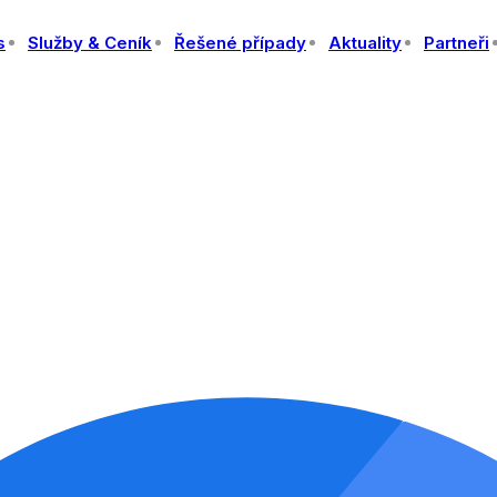
s
Služby & Ceník
Řešené případy
Aktuality
Partneři