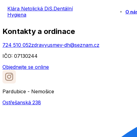
Klára Netolická DiS.
Dentální
O ná
Hygiena
Kontakty a ordinace
724 510 052
zdravyusmev-dh@seznam.cz
IČO: 07130244
Objednejte se online
Pardubice - Nemošice
Ostřešanská 238